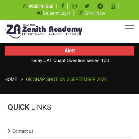
9935191360
Student Login
Enroll Now
Alert
Today CAT Quant Question series 100
TODAY NEWS ON August 08, 2026
Today Vocab : Vainglory
HOME
GK SNAP SHOT ON 2 SEPTEMBER 2020
QUICK
LINKS
Contact us