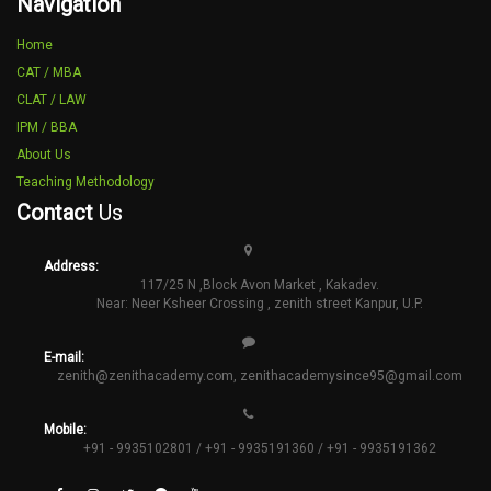
Navigation
Home
CAT / MBA
CLAT / LAW
IPM / BBA
About Us
Teaching Methodology
Contact
Us
Address:
117/25 N ,Block Avon Market , Kakadev.
Near: Neer Ksheer Crossing , zenith street Kanpur, U.P.
E-mail:
zenith@zenithacademy.com
,
zenithacademysince95@gmail.com
Mobile:
+91 - 9935102801 / +91 - 9935191360 / +91 - 9935191362