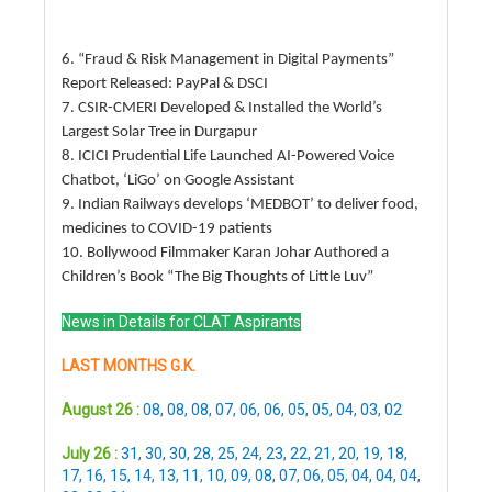
6. “Fraud & Risk Management in Digital Payments”
Report Released: PayPal & DSCI
7. CSIR-CMERI Developed & Installed the World’s
Largest Solar Tree in Durgapur
8. ICICI Prudential Life Launched AI-Powered Voice
Chatbot, ‘LiGo’ on Google Assistant
9. Indian Railways develops ‘MEDBOT’ to deliver food,
medicines to COVID-19 patients
10. Bollywood Filmmaker Karan Johar Authored a
Children’s Book “The Big Thoughts of Little Luv”
News in Details for CLAT Aspirants
LAST MONTHS G.K.
August 26 :
08
,
08
,
08
,
07
,
06
,
06
,
05
,
05
,
04
,
03
,
02
July 26 :
31
,
30
,
30
,
28
,
25
,
24
,
23
,
22
,
21
,
20
,
19
,
18
,
17
,
16
,
15
,
14
,
13
,
11
,
10
,
09
,
08
,
07
,
06
,
05
,
04
,
04
,
04
,